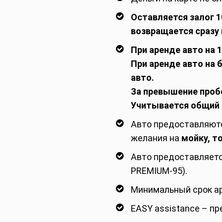
Оставляется залог 10
возвращается сразу 
При аренде авто на 
При аренде авто на
авто.
За превышение пробе
Учитывается общий п
Авто предоставляются
желания на
мойку, т
Авто предоставляетс
PREMIUM-95).
Минимальный срок аре
EASY assistance – п