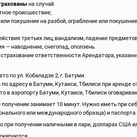
трахованы
на случай:
тное происшествие;
й или покушение на разбой, ограбление или покушение
ействия третьих лиц, вандализм, падение предметов
я — наводнение, снегопад, оползень.
страхование ответственности Арендатора, указанно
о по ул. Кобаладзе 2, г. Батуми.
по адресу в Батуми, Кутаиси, Тбилиси при аренде от
то в аэропорту Батуми, Кутаиси, Тбилиси оговарива
 получении занимает 10 минут. Нужно иметь при се
онального или международного образца) и паспорта.
о при получении наличными в лари, долларах США ил
локируются.