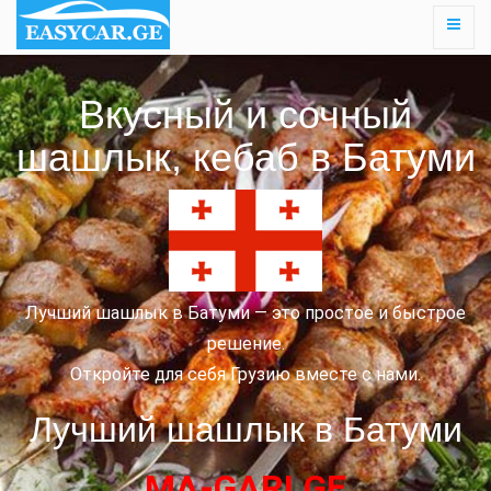
Вкусный и сочный
шашлык, кебаб в Батуми
Лучший шашлык в Батуми — это простое и быстрое
решение.
Откройте для себя Грузию вместе с нами.
Лучший шашлык в Батуми
MA-GARI.GE