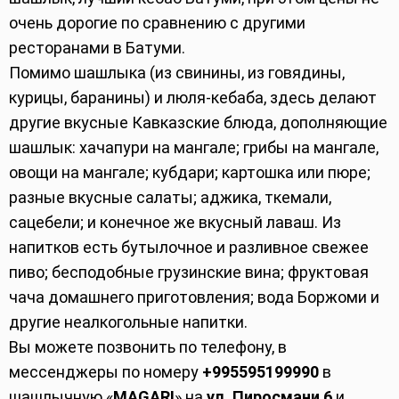
очень дорогие по сравнению с другими
ресторанами в Батуми.
Помимо шашлыка (из свинины, из говядины,
курицы, баранины) и люля-кебаба, здесь делают
другие вкусные Кавказские блюда, дополняющие
шашлык: хачапури на мангале; грибы на мангале,
овощи на мангале; кубдари; картошка или пюре;
разные вкусные салаты; аджика, ткемали,
сацебели; и конечное же вкусный лаваш. Из
напитков есть бутылочное и разливное свежее
пиво; бесподобные грузинские вина; фруктовая
чача домашнего приготовления; вода Боржоми и
другие неалкогольные напитки.
Вы можете позвонить по телефону, в
мессенджеры по номеру
+995595199990
в
шашлычную «
MAGARI
» на
ул. Пиросмани 6
и