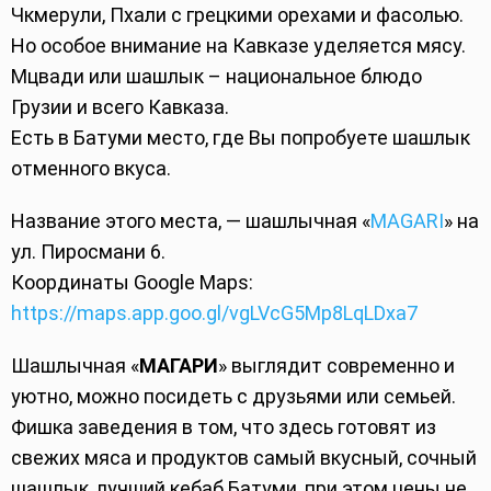
Чкмерули, Пхали с грецкими орехами и фасолью.
Но особое внимание на Кавказе уделяется мясу.
Мцвади или шашлык – национальное блюдо
Грузии и всего Кавказа.
Есть в Батуми место, где Вы попробуете шашлык
отменного вкуса.
Название этого места, — шашлычная «
MAGARI
» на
ул. Пиросмани 6.
Координаты Google Maps:
https://maps.app.goo.gl/vgLVcG5Mp8LqLDxa7
Шашлычная «
МАГАРИ
» выглядит современно и
уютно, можно посидеть с друзьями или семьей.
Фишка заведения в том, что здесь готовят из
свежих мяса и продуктов самый вкусный, сочный
шашлык, лучший кебаб Батуми, при этом цены не